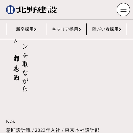
建築設計で課題を解決していく。
コミュニケーションを取りながら、
様々な業種の人たちと
新卒採用
キャリア採用
障がい者採用
北野の人を知る
K.S.
意匠設計職 / 2023年入社 / 東京本社設計部