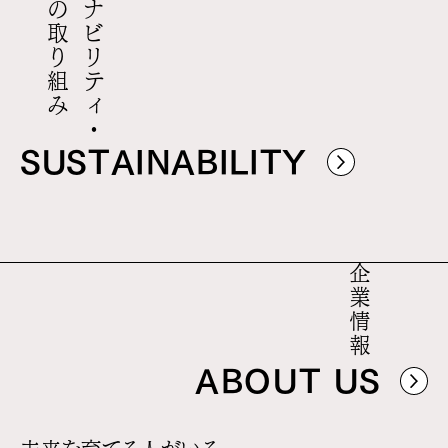
み
サ
ス
テ
ナ
ビ
リ
テ
ィ
・
C
S
R
の
取
り
組
SUSTAINABILITY
企業情報
ABOUT US