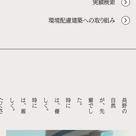
実績検索
環境配慮建築への取り組み
た
く
さ
ん
た
く
さ
ん
、
鍛
え
ら
れ
ま
し
た
。
時
に
は
、
優
し
く
。
時
に
は
、
厳
し
く
。
長
野
の
自
然
が
、
先
輩
で
し
た