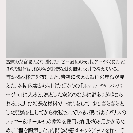
熟練の左官職人が手掛けたロビー周辺の天井。アーチ状に打設
された躯体は、柱の角が綺麗な弧を描き、天井で消えている。
雪が残る林道を抜けると、青空に映える銀色の屋根が見
えた。冬期休業から明けたばかりの「ホテル ドゥ ラルパ
ージュ」に入ると、凜とした空気のなかに温もりが感じら
れる。天井は特殊な材料で下塗りをして、少しざらざらと
した質感を出してから塗装されている。壁にはイギリスの
ファロー&ボール社の塗料を採用。納期が6ヶ月かかるた
め、工程を調節した。内開きの窓はモックアップを作って