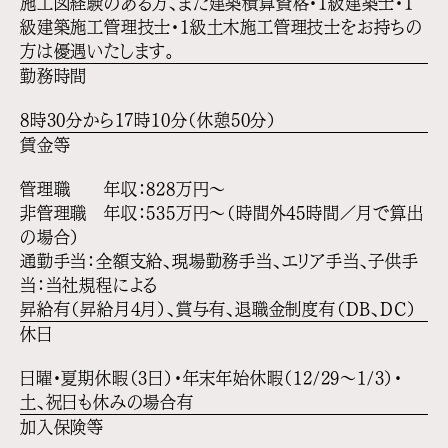
施工図経験のある方、また建築積算資格・1級建築士・1
級建築施工管理技士・1級土木施工管理技士をお持ちの
方は優遇いたします。
勤務時間
8時30分から17時10分（休憩50分）
賃金等
管理職 年収：828万円〜
非管理職 年収：535万円〜（時間外45時間／月で算出
の場合）
通勤手当：全額支給、現場勤務手当、エリア手当、子供手
当：当社規程による
昇給有（昇給月4月）、賞与有、退職金制度有（DB、DC）
休日
日曜・夏期休暇（3日）・年末年始休暇（12/29〜1/3）・
土、祝日も休みの場合有
加入保険等