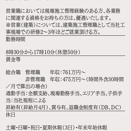
営業職においては現場施工管理経験のある方、各業務
に関連する資格をお持ちの方は、優遇いたします。
※営業（建築）については、建築施工管理職として当社工
事現場での研修2〜3年ほどご就業頂ける方。
勤務時間
8時30分から17時10分（休憩50分）
賃金等
総合職 管理職 年収：761万円〜
非管理職 年収：475万円〜（時間外含30時間
／月で算出の場合）
通勤手当：全額支給、現場勤務手当、エリア手当、子供手
当：当社規程による
昇給有（昇給月4月）、賞与有、退職金制度有（DB、DC）
休日
土曜・日曜・祝日・夏期休暇（3日）・年末年始休暇