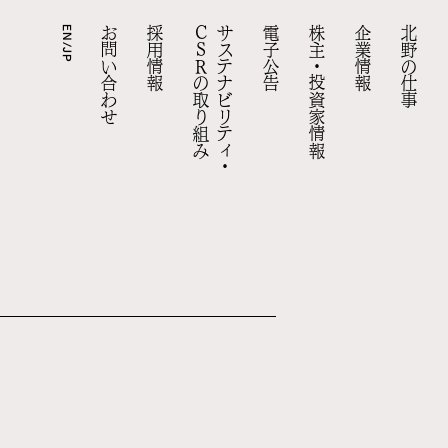
EN/JP
お問い合わせ
採用情報
CSRの取り組み
サステナビリティ・
電子公告
株主・投資家情報
企業情報
北野の仕事
資料
口コミ・評判への回答
株主総会
採用お問い合わせ
事業報告
拠点情報
現場責任者への道
適時開示（決算短信以外）
組織体制
北野の人を知る
四半期報告書
北野の住まい
数字で知る北野建設
有価証券報告書・
障がい者採用
環境配慮建築への取り組み
事業活動
決算短信
キャリア採用
実績検索
会社概要
よくあるご質問
新卒採用
答えを、建てる。北野の仕事
代表メッセージ
IR基本情報
採用ニュース
トップ
トップ
トップ
トップ